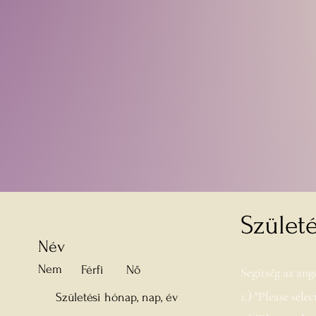
Születé
Név
Nem
Férfi
Nő
Segítség az ang
)
1.
"Please sele
Születési hónap, nap, év