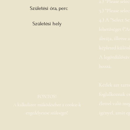
2.) "Please sele
Születési óra, perc
3.) "Please sele
4.) A "Select Se
Születési hely
lehetőséget ("A
ábrája, illetve 
képleted külön
A legördülősávb
hozzá.
Kérlek azt tart
foglalkoznak cs
FONTOS!
élettel való meg
A kalkulátor működéséhez a cookie-k
igényel, amit e
engedélyezése szükséges!