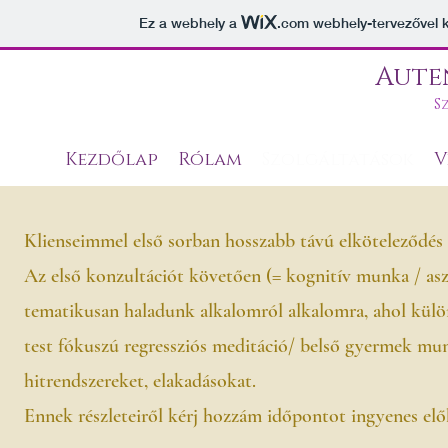
Ez a webhely a
.com
webhely-tervezővel k
Aute
S
Kezdőlap
Rólam
Szolgáltatások
V
Klienseimmel első sorban hosszabb távú elköteleződé
Az első konzultációt követően (= kognitív munka / asztr
tematikusan haladunk alkalomról alkalomra, ahol kül
test fókuszú regressziós meditáció/ belső gyermek munk
hitrendszereket, elakadásokat.
Ennek részleteiről kérj hozzám időpontot ingyenes elő