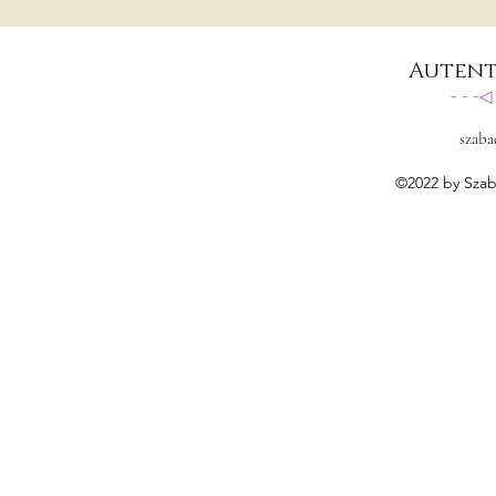
Autent
- - -
szaba
©2022 by Szab