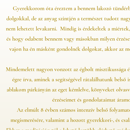
Gyerekkorom óta éreztem a bennem lakozó tündérbos
dolgokkal, de az anyag szintjén a természet tudott na
nem lehetett levakarni. Mindig is érdekeltek a miértek
és hogy odabent bennem vagy másokban milyen érzések
vajon ha én másként gondolnék dolgokat, akkor az megv
Mindemelett nagyon vonzott az égbolt misztikussága és
égre írva, aminek a segítségével rátalálhatunk belső 
ablakom párkányán az eget kémlelve, könyveket olvasva
érzéseimet és gondolataimat áramo
Az elmúlt 8 évben számos intenzív belső folyama
megismerésére, valamint a hozott gyerekkori-, és csa