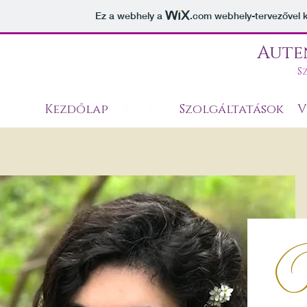
Ez a webhely a
.com
webhely-tervezővel k
Aute
S
Kezdőlap
Rólam
Szolgáltatások
V
S