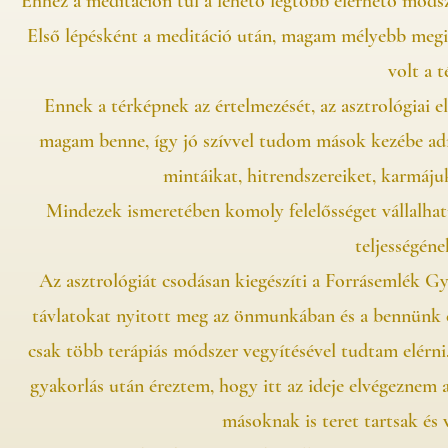
Ehhez a meditáción túl a lehető legtöbb elérhető módsze
Első lépésként a meditáció után, magam mélyebb megi
volt a t
Ennek a térképnek az értelmezését, az asztrológiai
magam benne, így jó szívvel tudom mások kezébe ad
mintáikat, hitrendszereiket, karmájuk
Mindezek ismeretében komoly felelősséget vállalhatu
teljességéne
Az asztrológiát csodásan kiegészíti a Forrásemlék G
távlatokat nyitott meg az önmunkában és a bennünk e
csak több terápiás módszer vegyítésével tudtam elérni. 
gyakorlás után éreztem, hogy itt az ideje elvégeznem
másoknak is teret tartsak és 