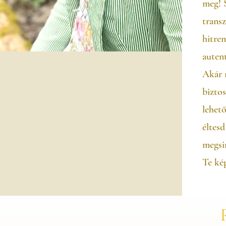
meg! 
trans
hitre
autent
Akár 
biztos
lehető
éltesd
megsi
Te kép