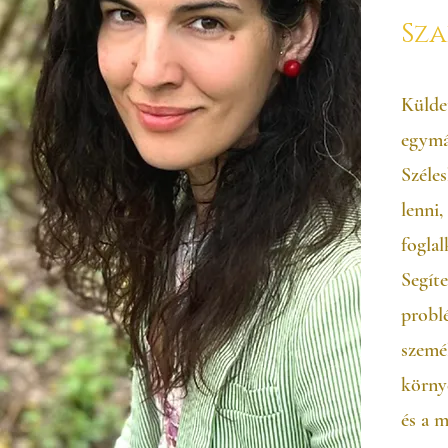
Sza
Külde
egymá
Széle
lenni
fogla
Segíte
problé
szemé
körny
és a m