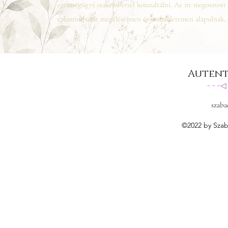
egészségügyi szakemberrel konzultálni. Az itt megosztot
valamint saját megéléseimen és szemléletemen alapulnak,
Autent
- - -
szaba
©2022 by Szab