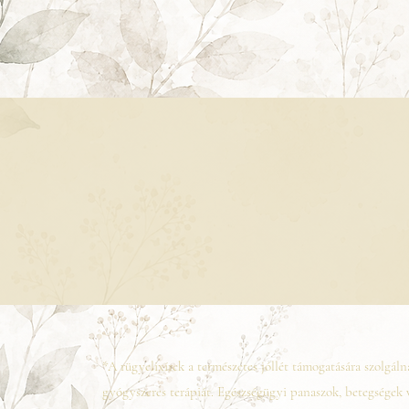
*A rügyelixírek a természetes jóllét támogatására szolgáln
gyógyszeres terápiát. Egészségügyi panaszok, betegségek 