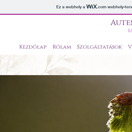
Ez a webhely a
.com
webhely-terv
Aute
S
Kezdőlap
Rólam
Szolgáltatások
V